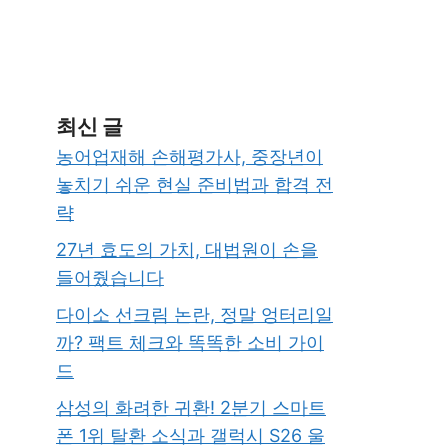
최신 글
농어업재해 손해평가사, 중장년이
놓치기 쉬운 현실 준비법과 합격 전
략
27년 효도의 가치, 대법원이 손을
들어줬습니다
다이소 선크림 논란, 정말 엉터리일
까? 팩트 체크와 똑똑한 소비 가이
드
삼성의 화려한 귀환! 2분기 스마트
폰 1위 탈환 소식과 갤럭시 S26 울