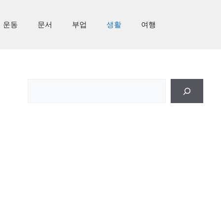
운동
문서
부업
생활
여행
검
색