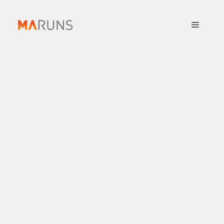
컨
텐
메
츠
로
뉴
건
너
뛰
기