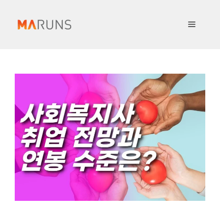
컨
텐
메
츠
로
뉴
건
너
뛰
기