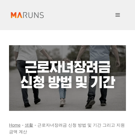
컨
텐
메
츠
로
뉴
건
너
뛰
기
Home
-
생활
-
근로자녀장려금 신청 방법 및 기간 그리고 지원
금액 계산