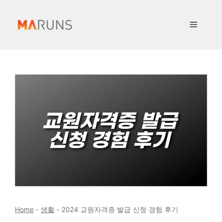
컨
텐
메
츠
로
뉴
건
너
뛰
기
Home
-
생활
-
2024 교원자격증 발급 신청 경험 후기