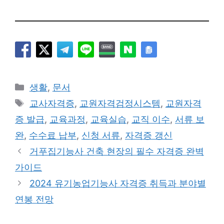
카
생활
,
문서
테
태
교사자격증
,
교원자격검정시스템
,
교원자격
고
그
증 발급
,
교육과정
,
교육실습
,
교직 이수
,
서류 보
리
완
,
수수료 납부
,
신청 서류
,
자격증 갱신
거푸집기능사 건축 현장의 필수 자격증 완벽
가이드
2024 유기농업기능사 자격증 취득과 분야별
연봉 전망