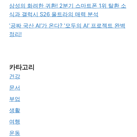
삼성의 화려한 귀환! 2분기 스마트폰 1위 탈환 소
식과 갤럭시 S26 울트라의 매력 분석
‘공짜 국산 AI’가 온다? ‘모두의 AI’ 프로젝트 완벽
정리!
카타고리
건강
문서
부업
생활
여행
운동